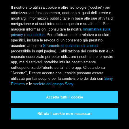
Salta al contenuto principale
Il nostro sito utilizza cookie e altre tecnologie ("cookie") per
ottimizzarne il funzionamento, adattarlo ai gusti dell’utente e
mostrargli informazioni pubblicitarie in base alle sue attività di
navigazione e ai suoi interessi su questo e su altri siti. Per
Main Menu
maggiori informazioni, consultare la nostra
Informativa sulla
privacy e sui cookie
. Per effettuare scelte relative a cookie
specifici, inclusa le revoca di un consenso già prestato,
DISPONIBILE IN STREAMING
accedere al nostro
Strumento di consenso ai cookie
(accessibile in ogni pagina). L'abilitazione dei cookie non è un
SENZA ABBONAMENTO
requisito essenziale per poter utilizzare i nostri siti e le nostre
app, ma disattivarli potrebbe influire negativamente
sull'esperienza dell'utente su tali siti e app. Cliccando su
"Accetto", l'utente accetta che i cookie possano essere
DISPONIBILITÀ
utilizzati per tali scopi e per la condivisione dei dati con
Sony
Pictures
e le
società del gruppo Sony
.
A Casa Tua
Accetta tutti i cookie
At Cinemas Now
Rifiuta I cookie non necessari
GENERE