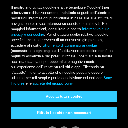
Salta al contenuto principale
Il nostro sito utilizza cookie e altre tecnologie ("cookie") per
ottimizzarne il funzionamento, adattarlo ai gusti dell’utente e
mostrargli informazioni pubblicitarie in base alle sue attività di
navigazione e ai suoi interessi su questo e su altri siti. Per
Main Menu
maggiori informazioni, consultare la nostra
Informativa sulla
privacy e sui cookie
. Per effettuare scelte relative a cookie
specifici, inclusa le revoca di un consenso già prestato,
accedere al nostro
Strumento di consenso ai cookie
(accessibile in ogni pagina). L'abilitazione dei cookie non è un
requisito essenziale per poter utilizzare i nostri siti e le nostre
app, ma disattivarli potrebbe influire negativamente
sull'esperienza dell'utente su tali siti e app. Cliccando su
"Accetto", l'utente accetta che i cookie possano essere
utilizzati per tali scopi e per la condivisione dei dati con
Sony
Pictures
e le
società del gruppo Sony
.
Garfield: Una missione
Accetta tutti i cookie
gustosa
Rifiuta I cookie non necessari
Disponibile a casa tua