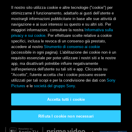
Salta al contenuto principale
Il nostro sito utilizza cookie e altre tecnologie ("cookie") per
ottimizzarne il funzionamento, adattarlo ai gusti dell’utente e
mostrargli informazioni pubblicitarie in base alle sue attività di
navigazione e ai suoi interessi su questo e su altri siti. Per
Main Menu
maggiori informazioni, consultare la nostra
Informativa sulla
privacy e sui cookie
. Per effettuare scelte relative a cookie
specifici, inclusa le revoca di un consenso già prestato,
accedere al nostro
Strumento di consenso ai cookie
(accessibile in ogni pagina). L'abilitazione dei cookie non è un
requisito essenziale per poter utilizzare i nostri siti e le nostre
app, ma disattivarli potrebbe influire negativamente
sull'esperienza dell'utente su tali siti e app. Cliccando su
"Accetto", l'utente accetta che i cookie possano essere
Venom: The Last Dance
utilizzati per tali scopi e per la condivisione dei dati con
Sony
Pictures
e le
società del gruppo Sony
.
Disponibile a casa tua in acquisto o a noleggio
Accetta tutti i cookie
Rifiuta I cookie non necessari