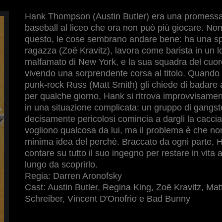
Hank Thompson (Austin Butler) era una promessa
baseball al liceo che ora non può più giocare. No
questo, le cose sembrano andare bene: ha una s
ragazza (Zoë Kravitz), lavora come barista in un l
malfamato di New York, e la sua squadra del cuor
vivendo una sorprendente corsa al titolo. Quando i
punk-rock Russ (Matt Smith) gli chiede di badare 
per qualche giorno, Hank si ritrova improvvisamen
in una situazione complicata: un gruppo di gangst
decisamente pericolosi comincia a dargli la caccia.
vogliono qualcosa da lui, ma il problema è che no
minima idea del perché. Braccato da ogni parte, 
contare su tutto il suo ingegno per restare in vita
lungo da scoprirlo.
Regia: Darren Aronofsky
Cast: Austin Butler, Regina King, Zoë Kravitz, Mat
Schreiber, Vincent D'Onofrio e Bad Bunny