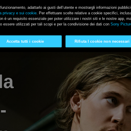
il funzionamento, adattarlo ai gusti dell’utente e mostrargli informazioni pubblic
a privacy e sui cookie
. Per effettuare scelte relative a cookie specifici, incl
n è un requisito essenziale per poter utilizzare i nostri siti e le nostre app, m
SONY PICTURES
o essere utilizzati per tali scopi e per la condivisione dei dati con
Sony Pictur
Accetta tutti i cookie
Rifiuta I cookie non necessari
da
-