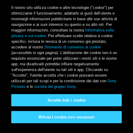
Salta al contenuto principale
Il nostro sito utilizza cookie e altre tecnologie ("cookie") per
ottimizzarne il funzionamento, adattarlo ai gusti dell’utente e
mostrargli informazioni pubblicitarie in base alle sue attività di
navigazione e ai suoi interessi su questo e su altri siti. Per
Main Menu
maggiori informazioni, consultare la nostra
Informativa sulla
privacy e sui cookie
. Per effettuare scelte relative a cookie
specifici, inclusa le revoca di un consenso già prestato,
accedere al nostro
Strumento di consenso ai cookie
(accessibile in ogni pagina). L'abilitazione dei cookie non è un
requisito essenziale per poter utilizzare i nostri siti e le nostre
SISU - Il Vendicatore
app, ma disattivarli potrebbe influire negativamente
sull'esperienza dell'utente su tali siti e app. Cliccando su
"Accetto", l'utente accetta che i cookie possano essere
Disponibile a casa tua in acquisto o a noleggio
utilizzati per tali scopi e per la condivisione dei dati con
Sony
Pictures
e le
società del gruppo Sony
.
Accetta tutti i cookie
Rifiuta I cookie non necessari