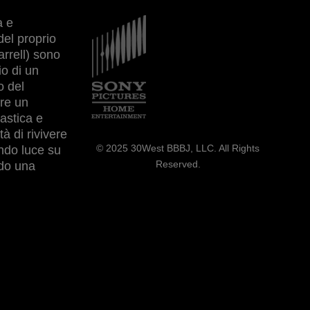
a e
Immagine
del proprio
rrell) sono
io di un
o del
ere un
tastica e
à di rivivere
© 2025 30West BBBJ, LLC. All Rights
endo luce su
Reserved.
ndo una