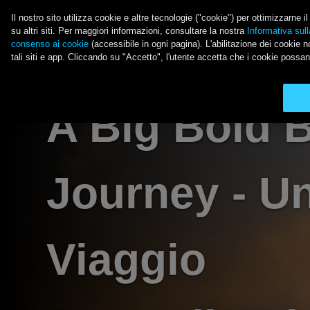
Salta al contenuto principale
Il nostro sito utilizza cookie e altre tecnologie ("cookie") per ottimizzarne 
su altri siti. Per maggiori informazioni, consultare la nostra
Informativa sull
consenso ai cookie
(accessibile in ogni pagina). L'abilitazione dei cookie no
LE ULTIME NOVITÀ 
tali siti e app. Cliccando su "Accetto", l'utente accetta che i cookie possan
Main Menu
A Big Bold B
Journey - U
Viaggio