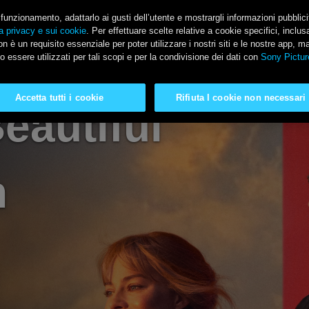
il funzionamento, adattarlo ai gusti dell’utente e mostrargli informazioni pubblic
a privacy e sui cookie
. Per effettuare scelte relative a cookie specifici, incl
n è un requisito essenziale per poter utilizzare i nostri siti e le nostre app, m
SONY PICTURES
o essere utilizzati per tali scopi e per la condivisione dei dati con
Sony Pictur
Accetta tutti i cookie
Rifiuta I cookie non necessari
eautiful
n