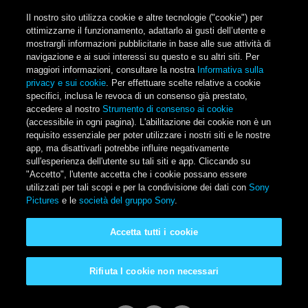
Salta al contenuto principale
Il nostro sito utilizza cookie e altre tecnologie ("cookie") per
ottimizzarne il funzionamento, adattarlo ai gusti dell’utente e
mostrargli informazioni pubblicitarie in base alle sue attività di
navigazione e ai suoi interessi su questo e su altri siti. Per
Main Menu
maggiori informazioni, consultare la nostra
Informativa sulla
privacy e sui cookie
. Per effettuare scelte relative a cookie
specifici, inclusa le revoca di un consenso già prestato,
accedere al nostro
Strumento di consenso ai cookie
(accessibile in ogni pagina). L'abilitazione dei cookie non è un
requisito essenziale per poter utilizzare i nostri siti e le nostre
app, ma disattivarli potrebbe influire negativamente
sull'esperienza dell'utente su tali siti e app. Cliccando su
"Accetto", l'utente accetta che i cookie possano essere
utilizzati per tali scopi e per la condivisione dei dati con
Sony
Pictures
e le
società del gruppo Sony
.
Kraven - Il Cacciatore
Accetta tutti i cookie
Disponibile a casa tua
Rifiuta I cookie non necessari
Guarda il trailer