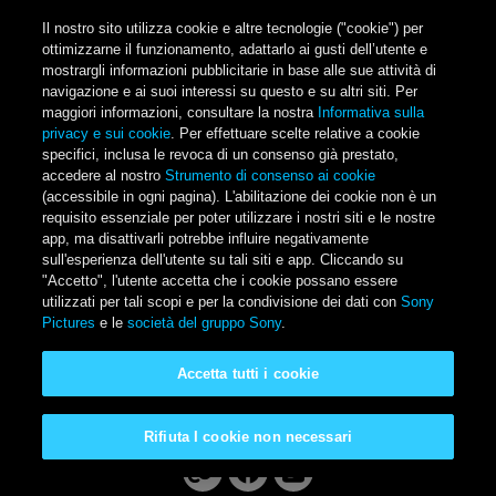
Salta al contenuto principale
Il nostro sito utilizza cookie e altre tecnologie ("cookie") per
ottimizzarne il funzionamento, adattarlo ai gusti dell’utente e
mostrargli informazioni pubblicitarie in base alle sue attività di
navigazione e ai suoi interessi su questo e su altri siti. Per
Main Menu
maggiori informazioni, consultare la nostra
Informativa sulla
privacy e sui cookie
. Per effettuare scelte relative a cookie
specifici, inclusa le revoca di un consenso già prestato,
accedere al nostro
Strumento di consenso ai cookie
(accessibile in ogni pagina). L'abilitazione dei cookie non è un
requisito essenziale per poter utilizzare i nostri siti e le nostre
app, ma disattivarli potrebbe influire negativamente
sull'esperienza dell'utente su tali siti e app. Cliccando su
"Accetto", l'utente accetta che i cookie possano essere
SISU - Il Vendicatore
utilizzati per tali scopi e per la condivisione dei dati con
Sony
Pictures
e le
società del gruppo Sony
.
Una storia di resilienza.
Accetta tutti i cookie
Scopri di più
Rifiuta I cookie non necessari