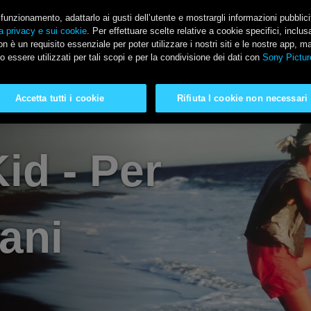
il funzionamento, adattarlo ai gusti dell’utente e mostrargli informazioni pubblic
a privacy e sui cookie
. Per effettuare scelte relative a cookie specifici, incl
n è un requisito essenziale per poter utilizzare i nostri siti e le nostre app, m
SONY PICTURES
o essere utilizzati per tali scopi e per la condivisione dei dati con
Sony Pictur
Accetta tutti i cookie
Rifiuta I cookie non necessari
id - Per
ani