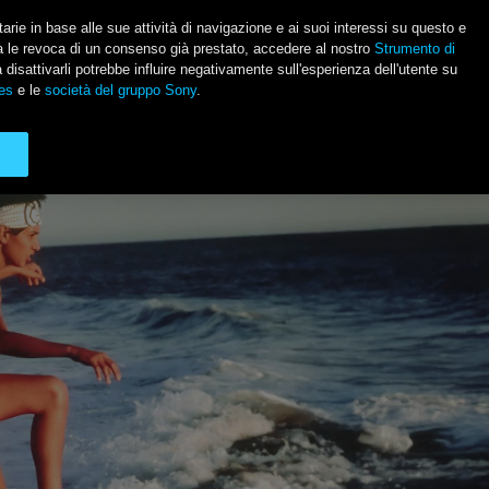
itarie in base alle sue attività di navigazione e ai suoi interessi su questo e
usa le revoca di un consenso già prestato, accedere al nostro
Strumento di
Social Li
a disattivarli potrebbe influire negativamente sull'esperienza dell'utente su
es
e le
società del gruppo Sony
.