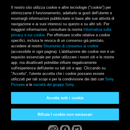
Salta al contenuto principale
Il nostro sito utilizza cookie e altre tecnologie ("cookie") per
ottimizzarne il funzionamento, adattarlo ai gusti dell’utente e
mostrargli informazioni pubblicitarie in base alle sue attività di
navigazione e ai suoi interessi su questo e su altri siti. Per
Main Menu
maggiori informazioni, consultare la nostra
Informativa sulla
privacy e sui cookie
. Per effettuare scelte relative a cookie
specifici, inclusa le revoca di un consenso già prestato,
accedere al nostro
Strumento di consenso ai cookie
(accessibile in ogni pagina). L'abilitazione dei cookie non è un
requisito essenziale per poter utilizzare i nostri siti e le nostre
app, ma disattivarli potrebbe influire negativamente
sull'esperienza dell'utente su tali siti e app. Cliccando su
"Accetto", l'utente accetta che i cookie possano essere
utilizzati per tali scopi e per la condivisione dei dati con
Sony
Pictures
e le
società del gruppo Sony
.
The Karate Kid - La
Accetta tutti i cookie
leggenda continua
Rifiuta I cookie non necessari
Disponibile a casa tua