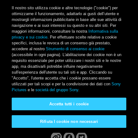
Salta al contenuto principale
Il nostro sito utilizza cookie e altre tecnologie ("cookie") per
ottimizzarne il funzionamento, adattarlo ai gusti dell’utente e
mostrargli informazioni pubblicitarie in base alle sue attività di
navigazione e ai suoi interessi su questo e su altri siti. Per
Main Menu
maggiori informazioni, consultare la nostra
Informativa sulla
privacy e sui cookie
. Per effettuare scelte relative a cookie
specifici, inclusa le revoca di un consenso già prestato,
accedere al nostro
Strumento di consenso ai cookie
(accessibile in ogni pagina). L'abilitazione dei cookie non è un
requisito essenziale per poter utilizzare i nostri siti e le nostre
app, ma disattivarli potrebbe influire negativamente
sull'esperienza dell'utente su tali siti e app. Cliccando su
"Accetto", l'utente accetta che i cookie possano essere
utilizzati per tali scopi e per la condivisione dei dati con
Sony
Pictures
e le
società del gruppo Sony
.
Karate Kid III - La sfida
Accetta tutti i cookie
finale
Rifiuta I cookie non necessari
Disponibile a casa tua