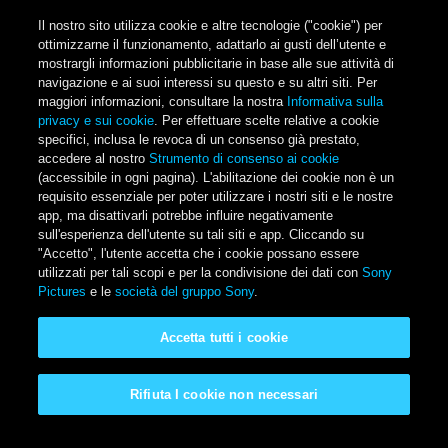
Salta al contenuto principale
Il nostro sito utilizza cookie e altre tecnologie ("cookie") per
ottimizzarne il funzionamento, adattarlo ai gusti dell’utente e
mostrargli informazioni pubblicitarie in base alle sue attività di
navigazione e ai suoi interessi su questo e su altri siti. Per
Main Menu
maggiori informazioni, consultare la nostra
Informativa sulla
privacy e sui cookie
. Per effettuare scelte relative a cookie
specifici, inclusa le revoca di un consenso già prestato,
accedere al nostro
Strumento di consenso ai cookie
(accessibile in ogni pagina). L'abilitazione dei cookie non è un
requisito essenziale per poter utilizzare i nostri siti e le nostre
app, ma disattivarli potrebbe influire negativamente
sull'esperienza dell'utente su tali siti e app. Cliccando su
"Accetto", l'utente accetta che i cookie possano essere
utilizzati per tali scopi e per la condivisione dei dati con
Sony
Pictures
e le
società del gruppo Sony
.
Karate Kid IV
Accetta tutti i cookie
Disponibile a casa tua
Rifiuta I cookie non necessari