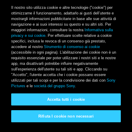
Salta al contenuto principale
Il nostro sito utilizza cookie e altre tecnologie ("cookie") per
ottimizzarne il funzionamento, adattarlo ai gusti dell’utente e
mostrargli informazioni pubblicitarie in base alle sue attività di
navigazione e ai suoi interessi su questo e su altri siti. Per
Main Menu
maggiori informazioni, consultare la nostra
Informativa sulla
privacy e sui cookie
. Per effettuare scelte relative a cookie
specifici, inclusa le revoca di un consenso già prestato,
accedere al nostro
Strumento di consenso ai cookie
(accessibile in ogni pagina). L'abilitazione dei cookie non è un
requisito essenziale per poter utilizzare i nostri siti e le nostre
app, ma disattivarli potrebbe influire negativamente
sull'esperienza dell'utente su tali siti e app. Cliccando su
"Accetto", l'utente accetta che i cookie possano essere
utilizzati per tali scopi e per la condivisione dei dati con
Sony
Pictures
e le
società del gruppo Sony
.
Bullet Train
Accetta tutti i cookie
Disponibile a casa tua
Rifiuta I cookie non necessari