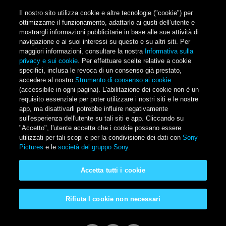
Salta al contenuto principale
Il nostro sito utilizza cookie e altre tecnologie ("cookie") per
ottimizzarne il funzionamento, adattarlo ai gusti dell’utente e
mostrargli informazioni pubblicitarie in base alle sue attività di
navigazione e ai suoi interessi su questo e su altri siti. Per
Main Menu
maggiori informazioni, consultare la nostra
Informativa sulla
privacy e sui cookie
. Per effettuare scelte relative a cookie
specifici, inclusa le revoca di un consenso già prestato,
accedere al nostro
Strumento di consenso ai cookie
(accessibile in ogni pagina). L'abilitazione dei cookie non è un
requisito essenziale per poter utilizzare i nostri siti e le nostre
app, ma disattivarli potrebbe influire negativamente
sull'esperienza dell'utente su tali siti e app. Cliccando su
"Accetto", l'utente accetta che i cookie possano essere
utilizzati per tali scopi e per la condivisione dei dati con
Sony
Pictures
e le
società del gruppo Sony
.
Uncharted
Accetta tutti i cookie
In acquisto o a noleggio
Rifiuta I cookie non necessari
Guarda il trailer