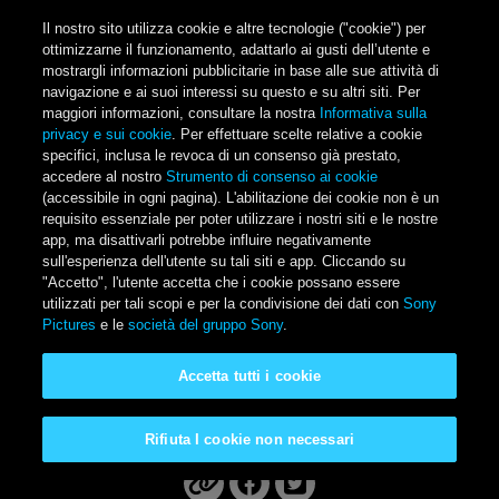
Salta al contenuto principale
Il nostro sito utilizza cookie e altre tecnologie ("cookie") per
ottimizzarne il funzionamento, adattarlo ai gusti dell’utente e
mostrargli informazioni pubblicitarie in base alle sue attività di
navigazione e ai suoi interessi su questo e su altri siti. Per
Main Menu
maggiori informazioni, consultare la nostra
Informativa sulla
privacy e sui cookie
. Per effettuare scelte relative a cookie
specifici, inclusa le revoca di un consenso già prestato,
accedere al nostro
Strumento di consenso ai cookie
(accessibile in ogni pagina). L'abilitazione dei cookie non è un
requisito essenziale per poter utilizzare i nostri siti e le nostre
app, ma disattivarli potrebbe influire negativamente
sull'esperienza dell'utente su tali siti e app. Cliccando su
"Accetto", l'utente accetta che i cookie possano essere
Zombieland Doppio Colpo
utilizzati per tali scopi e per la condivisione dei dati con
Sony
Pictures
e le
società del gruppo Sony
.
Disponibile a casa tua
Accetta tutti i cookie
Guarda il trailer
Rifiuta I cookie non necessari