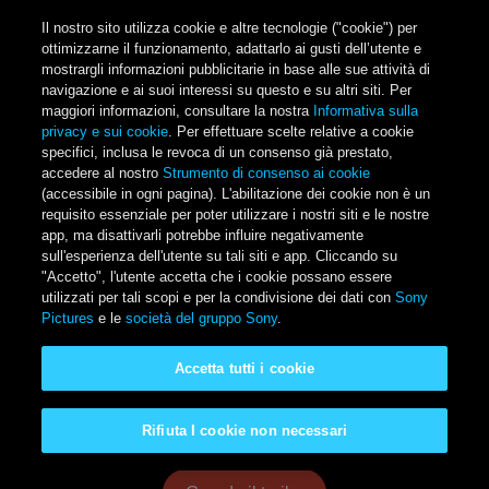
Salta al contenuto principale
Il nostro sito utilizza cookie e altre tecnologie ("cookie") per
ottimizzarne il funzionamento, adattarlo ai gusti dell’utente e
mostrargli informazioni pubblicitarie in base alle sue attività di
navigazione e ai suoi interessi su questo e su altri siti. Per
Main Menu
maggiori informazioni, consultare la nostra
Informativa sulla
privacy e sui cookie
. Per effettuare scelte relative a cookie
specifici, inclusa le revoca di un consenso già prestato,
accedere al nostro
Strumento di consenso ai cookie
(accessibile in ogni pagina). L'abilitazione dei cookie non è un
requisito essenziale per poter utilizzare i nostri siti e le nostre
app, ma disattivarli potrebbe influire negativamente
sull'esperienza dell'utente su tali siti e app. Cliccando su
"Accetto", l'utente accetta che i cookie possano essere
utilizzati per tali scopi e per la condivisione dei dati con
Sony
Pictures
e le
società del gruppo Sony
.
Spider-Man: Un nuovo
Accetta tutti i cookie
universo
Rifiuta I cookie non necessari
A noleggio o in acquisto