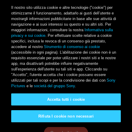
Salta al contenuto principale
Il nostro sito utilizza cookie e altre tecnologie ("cookie") per
ottimizzarne il funzionamento, adattarlo ai gusti dell’utente e
mostrargli informazioni pubblicitarie in base alle sue attività di
navigazione e ai suoi interessi su questo e su altri siti. Per
Main Menu
maggiori informazioni, consultare la nostra
Informativa sulla
privacy e sui cookie
. Per effettuare scelte relative a cookie
specifici, inclusa le revoca di un consenso già prestato,
accedere al nostro
Strumento di consenso ai cookie
(accessibile in ogni pagina). L'abilitazione dei cookie non è un
requisito essenziale per poter utilizzare i nostri siti e le nostre
app, ma disattivarli potrebbe influire negativamente
sull'esperienza dell'utente su tali siti e app. Cliccando su
"Accetto", l'utente accetta che i cookie possano essere
utilizzati per tali scopi e per la condivisione dei dati con
Sony
Pictures
e le
società del gruppo Sony
.
Spider-man: Far From
Accetta tutti i cookie
Home
Rifiuta I cookie non necessari
Disponibile a casa tua