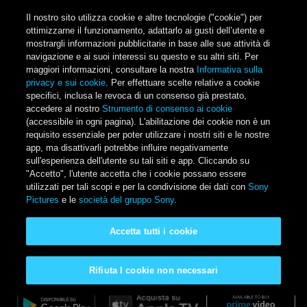
Salta al contenuto principale
Il nostro sito utilizza cookie e altre tecnologie ("cookie") per
ottimizzarne il funzionamento, adattarlo ai gusti dell’utente e
mostrargli informazioni pubblicitarie in base alle sue attività di
navigazione e ai suoi interessi su questo e su altri siti. Per
Main Menu
maggiori informazioni, consultare la nostra
Informativa sulla
privacy e sui cookie
. Per effettuare scelte relative a cookie
specifici, inclusa le revoca di un consenso già prestato,
accedere al nostro
Strumento di consenso ai cookie
(accessibile in ogni pagina). L'abilitazione dei cookie non è un
Mangia prega ama
requisito essenziale per poter utilizzare i nostri siti e le nostre
app, ma disattivarli potrebbe influire negativamente
sull'esperienza dell'utente su tali siti e app. Cliccando su
Disponibile a casa tua
"Accetto", l'utente accetta che i cookie possano essere
utilizzati per tali scopi e per la condivisione dei dati con
Sony
Pictures
e le
società del gruppo Sony
.
Guarda il trailer
Accetta tutti i cookie
Rifiuta I cookie non necessari