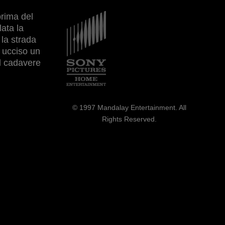
prima del
Immagine
ata la
 la strada
à ucciso un
il cadavere
© 1997 Mandalay Entertainment. All
Rights Reserved.