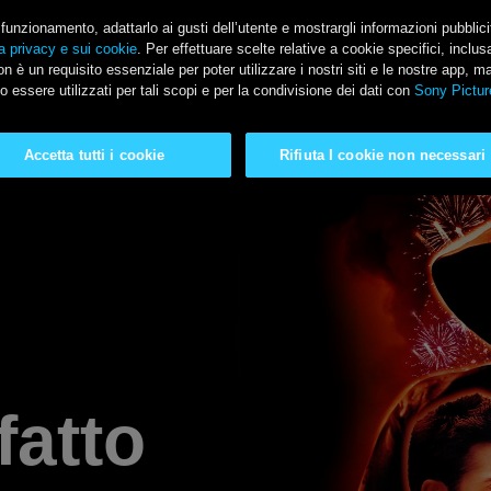
il funzionamento, adattarlo ai gusti dell’utente e mostrargli informazioni pubblic
a privacy e sui cookie
. Per effettuare scelte relative a cookie specifici, incl
n è un requisito essenziale per poter utilizzare i nostri siti e le nostre app, m
SONY PICTURES
o essere utilizzati per tali scopi e per la condivisione dei dati con
Sony Pictur
Accetta tutti i cookie
Rifiuta I cookie non necessari
fatto