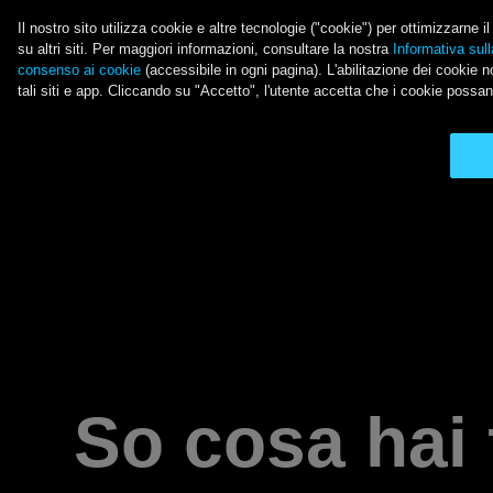
Salta al contenuto principale
Il nostro sito utilizza cookie e altre tecnologie ("cookie") per ottimizzarne 
su altri siti. Per maggiori informazioni, consultare la nostra
Informativa sull
consenso ai cookie
(accessibile in ogni pagina). L'abilitazione dei cookie no
LE ULTIME NOVITÀ 
tali siti e app. Cliccando su "Accetto", l'utente accetta che i cookie possan
Main Menu
So cosa hai 