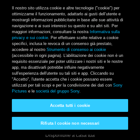
Salta al contenuto principale
Il nostro sito utilizza cookie e altre tecnologie ("cookie") per
ottimizzarne il funzionamento, adattarlo ai gusti dell’utente e
mostrargli informazioni pubblicitarie in base alle sue attività di
navigazione e ai suoi interessi su questo e su altri siti. Per
Main Menu
maggiori informazioni, consultare la nostra
Informativa sulla
privacy e sui cookie
. Per effettuare scelte relative a cookie
specifici, inclusa le revoca di un consenso già prestato,
accedere al nostro
Strumento di consenso ai cookie
(accessibile in ogni pagina). L'abilitazione dei cookie non è un
requisito essenziale per poter utilizzare i nostri siti e le nostre
app, ma disattivarli potrebbe influire negativamente
sull'esperienza dell'utente su tali siti e app. Cliccando su
"Accetto", l'utente accetta che i cookie possano essere
utilizzati per tali scopi e per la condivisione dei dati con
Sony
Pictures
e le
società del gruppo Sony
.
Accetta tutti i cookie
Peter Rabbit
Rifiuta I cookie non necessari
Disponibile a casa tua