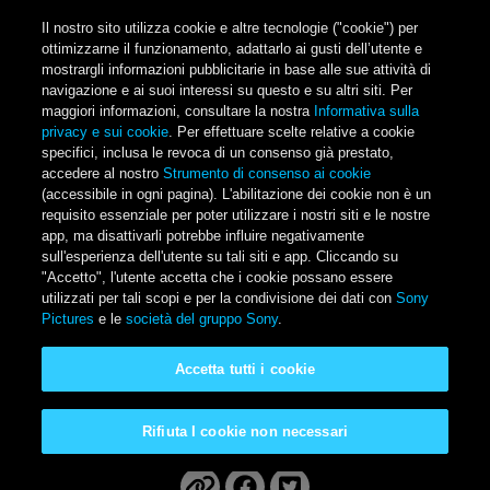
Salta al contenuto principale
Il nostro sito utilizza cookie e altre tecnologie ("cookie") per
ottimizzarne il funzionamento, adattarlo ai gusti dell’utente e
mostrargli informazioni pubblicitarie in base alle sue attività di
navigazione e ai suoi interessi su questo e su altri siti. Per
Main Menu
maggiori informazioni, consultare la nostra
Informativa sulla
privacy e sui cookie
. Per effettuare scelte relative a cookie
specifici, inclusa le revoca di un consenso già prestato,
accedere al nostro
Strumento di consenso ai cookie
(accessibile in ogni pagina). L'abilitazione dei cookie non è un
requisito essenziale per poter utilizzare i nostri siti e le nostre
app, ma disattivarli potrebbe influire negativamente
sull'esperienza dell'utente su tali siti e app. Cliccando su
"Accetto", l'utente accetta che i cookie possano essere
utilizzati per tali scopi e per la condivisione dei dati con
Sony
Pictures
e le
società del gruppo Sony
.
Hopper e il tempio
Accetta tutti i cookie
perduto
Rifiuta I cookie non necessari
Disponibile a casa tua