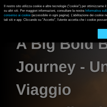
Salta al contenuto principale
Il nostro sito utilizza cookie e altre tecnologie ("cookie") per ottimizzarne 
su altri siti. Per maggiori informazioni, consultare la nostra
Informativa sull
consenso ai cookie
(accessibile in ogni pagina). L'abilitazione dei cookie no
LE ULTIME NOVITÀ 
tali siti e app. Cliccando su "Accetto", l'utente accetta che i cookie possan
Main Menu
A Big Bold B
Journey - U
Viaggio