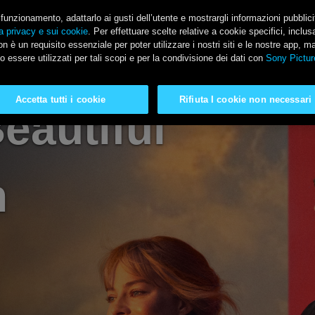
il funzionamento, adattarlo ai gusti dell’utente e mostrargli informazioni pubblic
a privacy e sui cookie
. Per effettuare scelte relative a cookie specifici, incl
n è un requisito essenziale per poter utilizzare i nostri siti e le nostre app, m
SONY PICTURES
o essere utilizzati per tali scopi e per la condivisione dei dati con
Sony Pictur
Accetta tutti i cookie
Rifiuta I cookie non necessari
eautiful
n