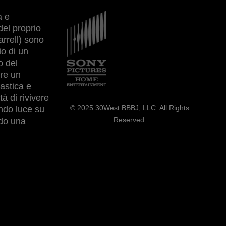
a e
Immagine
del proprio
rrell) sono
io di un
o del
ere un
tastica e
à di rivivere
© 2025 30West BBBJ, LLC. All Rights
endo luce su
Reserved.
ndo una